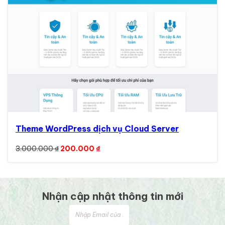
Theme WordPress dịch vụ Cloud Server
Giá gốc là: 3.000.000 ₫.
Giá hiện tại là: 200.000 ₫.
3.000.000
₫
200.000
₫
Nhận cập nhật thông tin mới