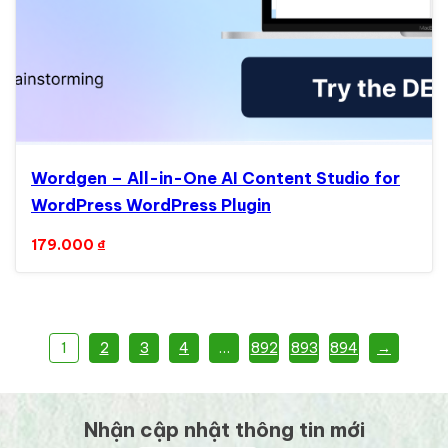
Wordgen – All-in-One AI Content Studio for
WordPress WordPress Plugin
179.000
₫
1
2
3
4
…
892
893
894
→
Nhận cập nhật thông tin mới