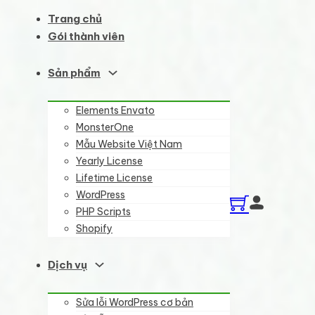
Trang chủ
Gói thành viên
Sản phẩm
Elements Envato
MonsterOne
Mẫu Website Việt Nam
Yearly License
Lifetime License
WordPress
PHP Scripts
Shopify
Dịch vụ
Sửa lỗi WordPress cơ bản