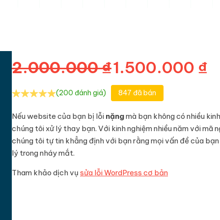
Giá gốc là: 2
G
2.000.000
₫
1.500.000
₫
(200 đánh giá)
847 đã bán
Nếu website của bạn bị lỗi
nặng
mà bạn không có nhiều kinh
chúng tôi xử lý thay bạn. Với kinh nghiệm nhiều năm với mã
chúng tôi tự tin khẳng định với bạn rằng mọi vấn đề của bạn
lý trong nháy mắt.
Tham khảo dịch vụ
sửa lỗi WordPress cơ bản