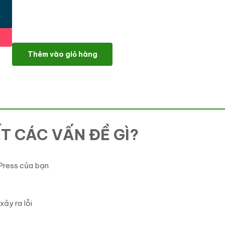
Sửa lỗi WordPress nâng cao số lượng
Thêm vào giỏ hàng
ẾT CÁC VẤN ĐỀ GÌ?
dPress của bạn
ảy ra lỗi