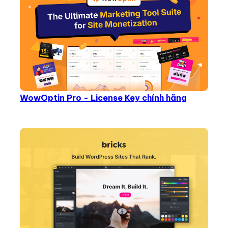
WowOptin Pro - License Key chính hãng