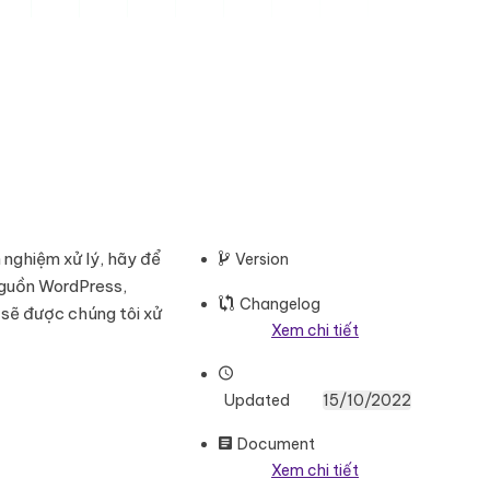
.000.000 ₫.
iá hiện tại là: 1.500.000 ₫.
 nghiệm xử lý, hãy để
Version
 nguồn WordPress,
Changelog
 sẽ được chúng tôi xử
Xem chi tiết
Updated
15/10/2022
Document
Xem chi tiết