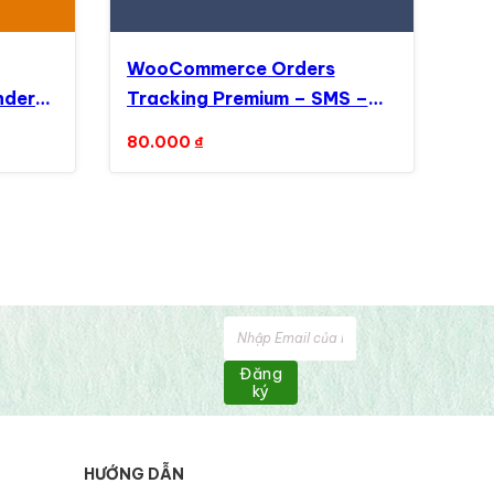
WooCommerce Orders
nders
Tracking Premium – SMS –
PayPal Tracking Autopilot
80.000
₫
Đăng
ký
HƯỚNG DẪN