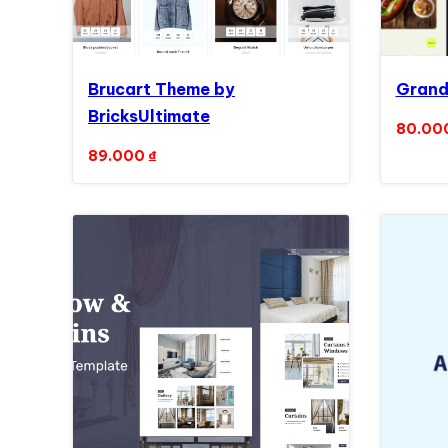
Brucart Theme by
Grand
BricksUltimate
80.00
89.000
₫