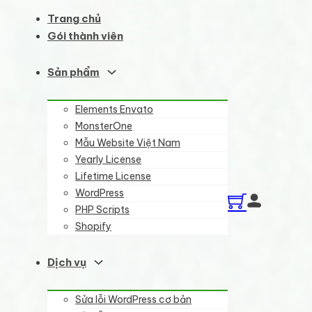
Trang chủ
Gói thành viên
Sản phẩm
Elements Envato
MonsterOne
Mẫu Website Việt Nam
Yearly License
Lifetime License
WordPress
PHP Scripts
Shopify
Dịch vụ
Sửa lỗi WordPress cơ bản