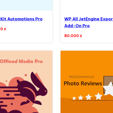
lKit Automations Pro
WP All JetEngine Expor
Add-On Pro
00
₫
80.000
₫