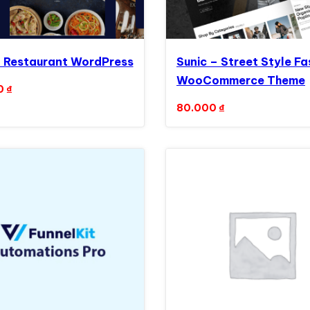
 Restaurant WordPress
Sunic – Street Style Fa
WooCommerce Theme
0
₫
80.000
₫