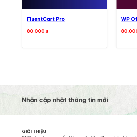
FluentCart Pro
WP Of
80.000
₫
80.00
Nhận cập nhật thông tin mới
GIỚI THIỆU