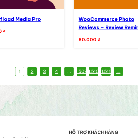
fload Media Pro
WooCommerce Photo
Reviews – Review Remi
0
₫
– Review for Discounts
80.000
₫
1
2
3
4
…
1.509
1.510
1.511
→
HỖ TRỢ KHÁCH HÀNG