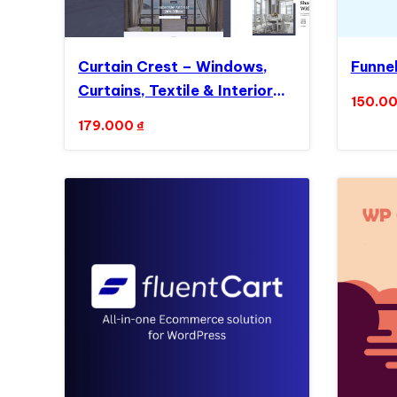
Curtain Crest – Windows,
Funne
Curtains, Textile & Interior
150.0
Design WordPress Elementor
179.000
₫
Theme