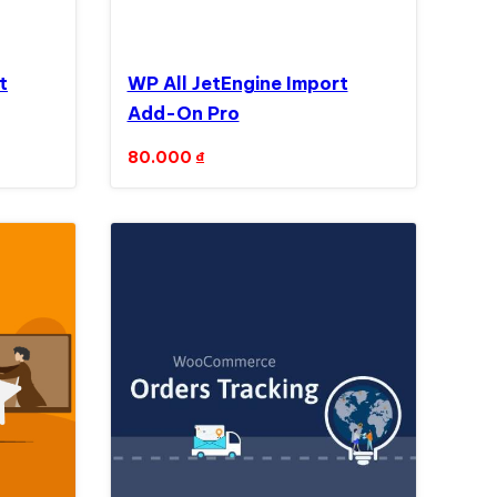
t
WP All JetEngine Import
Add-On Pro
80.000
₫