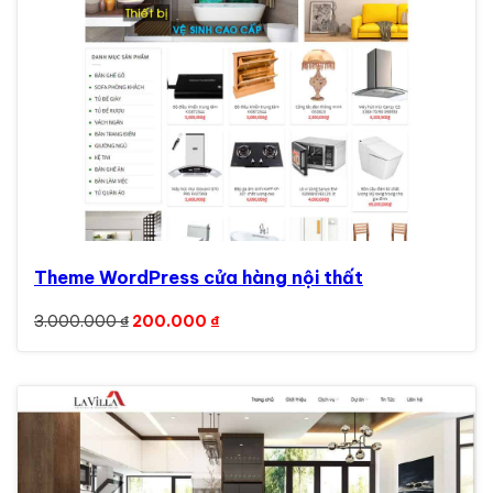
Theme WordPress cửa hàng nội thất
Giá gốc là: 3.000.000 ₫.
Giá hiện tại là: 200.000 ₫.
3.000.000
₫
200.000
₫