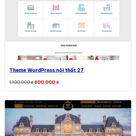
Theme WordPress nội thất 27
Giá gốc là: 1.100.000 ₫.
Giá hiện tại là: 600.000 ₫.
1.100.000
₫
600.000
₫