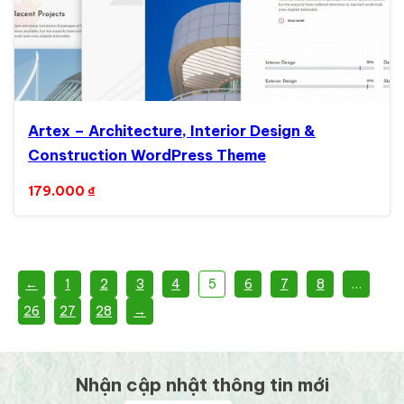
Artex – Architecture, Interior Design &
Construction WordPress Theme
179.000
₫
←
1
2
3
4
5
6
7
8
…
26
27
28
→
Nhận cập nhật thông tin mới