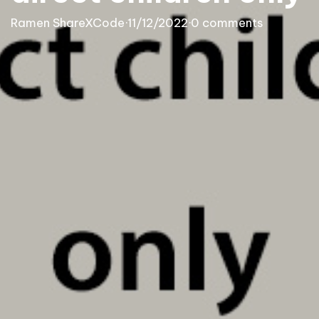
Ramen ShareXCode
·
11/12/2022
·
0 comments