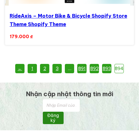
RideAxis – Motor Bike & Bicycle Shopify Store
Theme Shopify Theme
179.000
₫
←
1
2
3
…
891
892
893
894
Nhận cập nhật thông tin mới
Đăng
ký