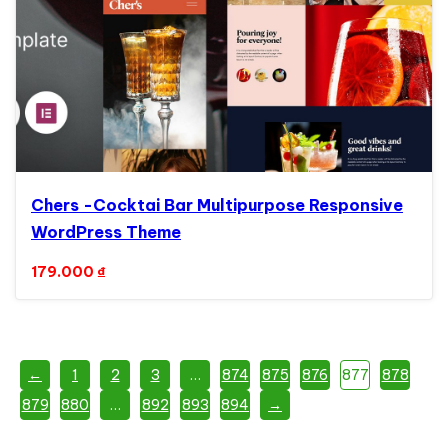
Chers -Cocktai Bar Multipurpose Responsive
WordPress Theme
179.000
₫
←
1
2
3
…
874
875
876
877
878
879
880
…
892
893
894
→