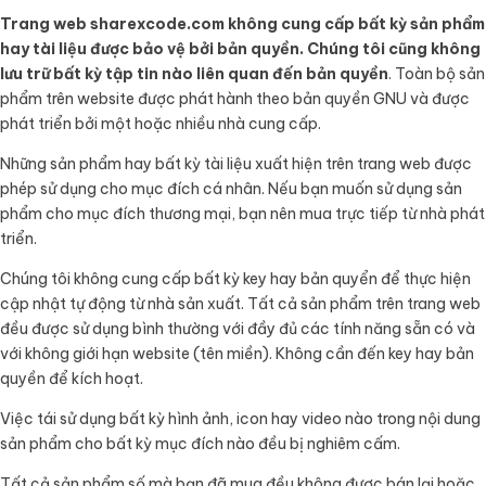
Trang web sharexcode.com không cung cấp bất kỳ sản phẩm
hay tài liệu được bảo vệ bởi bản quyền. Chúng tôi cũng không
lưu trữ bất kỳ tập tin nào liên quan đến bản quyền
. Toàn bộ sản
phẩm trên website được phát hành theo bản quyền GNU và được
phát triển bởi một hoặc nhiều nhà cung cấp.
Những sản phẩm hay bất kỳ tài liệu xuất hiện trên trang web được
phép sử dụng cho mục đích cá nhân. Nếu bạn muốn sử dụng sản
phẩm cho mục đích thương mại, bạn nên mua trực tiếp từ nhà phát
triển.
Chúng tôi không cung cấp bất kỳ key hay bản quyển để thực hiện
cập nhật tự động từ nhà sản xuất. Tất cả sản phẩm trên trang web
đều được sử dụng bình thường với đầy đủ các tính năng sẵn có và
với không giới hạn website (tên miền). Không cần đến key hay bản
quyền để kích hoạt.
Việc tái sử dụng bất kỳ hình ảnh, icon hay video nào trong nội dung
sản phẩm cho bất kỳ mục đích nào đều bị nghiêm cấm.
Tất cả sản phẩm số mà bạn đã mua đều không được bán lại hoặc