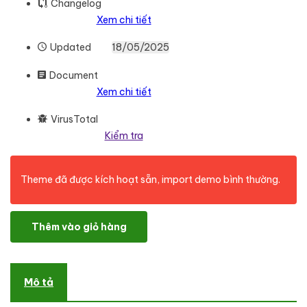
Changelog
Xem chi tiết
Updated
18/05/2025
Document
Xem chi tiết
VirusTotal
Kiểm tra
Theme đã được kích hoạt sẵn, import demo bình thường.
777 - Betting, Casino & Affiliate WordPress Theme số lượng
Thêm vào giỏ hàng
Mô tả