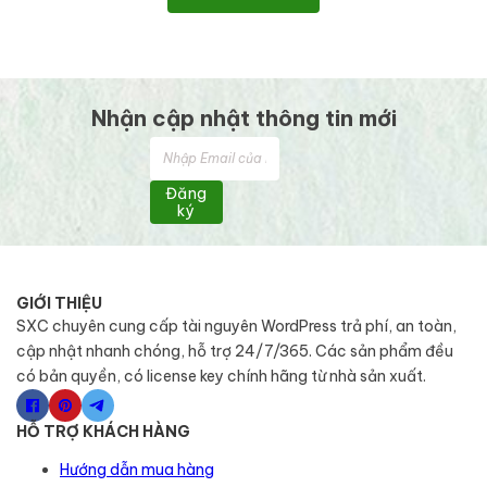
Nhận cập nhật thông tin mới
Đăng
ký
GIỚI THIỆU
SXC chuyên cung cấp tài nguyên WordPress trả phí, an toàn,
cập nhật nhanh chóng, hỗ trợ 24/7/365. Các sản phẩm đều
có bản quyền, có license key chính hãng từ nhà sản xuất.
HỖ TRỢ KHÁCH HÀNG
Hướng dẫn mua hàng