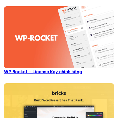
WP Rocket - License Key chính hãng