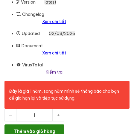
Version
latest
Changelog
Xem chi tiết
Updated
02/03/2026
Document
Xem chi tiết
VirusTotal
Kiểm tra
Đây là giá 1 năm, sang năm mình sẽ thông báo cho bạn
để gia hạn lại và tiếp tục sử dụng.
Elementor Pro - Yearly License Key số lượng
Thêm vào giỏ hàng