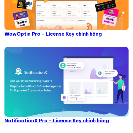
WowOptin Pro - License Key chính hãng
NotificationX Pro - License Key chính hãng