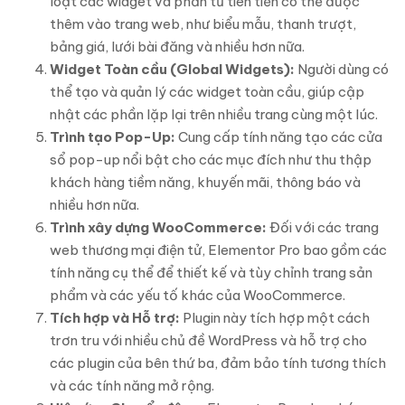
loạt các widget và phần tử tiên tiến có thể được
thêm vào trang web, như biểu mẫu, thanh trượt,
bảng giá, lưới bài đăng và nhiều hơn nữa.
Widget Toàn cầu (Global Widgets):
Người dùng có
thể tạo và quản lý các widget toàn cầu, giúp cập
nhật các phần lặp lại trên nhiều trang cùng một lúc.
Trình tạo Pop-Up:
Cung cấp tính năng tạo các cửa
sổ pop-up nổi bật cho các mục đích như thu thập
khách hàng tiềm năng, khuyến mãi, thông báo và
nhiều hơn nữa.
Trình xây dựng WooCommerce:
Đối với các trang
web thương mại điện tử, Elementor Pro bao gồm các
tính năng cụ thể để thiết kế và tùy chỉnh trang sản
phẩm và các yếu tố khác của WooCommerce.
Tích hợp và Hỗ trợ:
Plugin này tích hợp một cách
trơn tru với nhiều chủ đề WordPress và hỗ trợ cho
các plugin của bên thứ ba, đảm bảo tính tương thích
và các tính năng mở rộng.