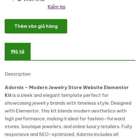
Kiểm tra
Adornix - Modern Jewelry Store Elementor Template Kit số lượng
Thêm vào giỏ hàng
Mô tả
Description
Adornix – Modern Jewelry Store Website Elementor
Kit
is a sleek and elegant template perfect for
showcasing jewelry brands with timeless style. Designed
with Elementor, this kit blends modern aesthetics with
high performance, making it ideal for fashion-forward
stores, boutique jewelers, and online luxury retailers. Fully
responsive and SEO-optimized, Adornix includes all