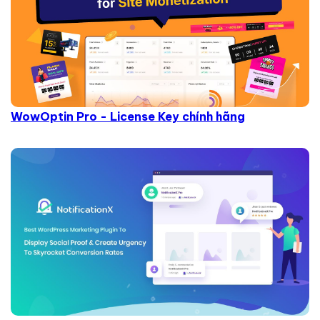
WowOptin Pro - License Key chính hãng