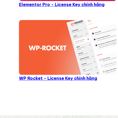
Elementor Pro - License Key chính hãng
WP Rocket - License Key chính hãng