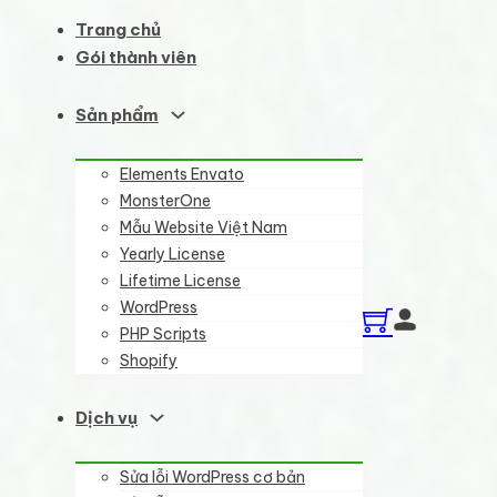
Trang chủ
Gói thành viên
Sản phẩm
Elements Envato
MonsterOne
Mẫu Website Việt Nam
Yearly License
Lifetime License
WordPress
PHP Scripts
Shopify
Dịch vụ
Sửa lỗi WordPress cơ bản