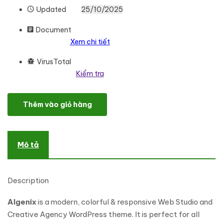
Updated
25/10/2025
Document
Xem chi tiết
VirusTotal
Kiểm tra
Algenix - IT Solutions & Digital Agency WordPress Theme số lượn
Thêm vào giỏ hàng
Mô tả
Description
Algenix
is a modern, colorful & responsive Web Studio and
Creative Agency WordPress theme. It is perfect for all