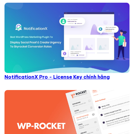
NotificationX Pro - License Key chính hãng