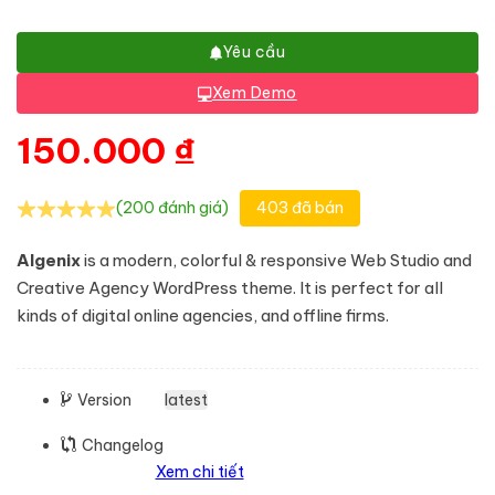
Yêu cầu
Xem Demo
150.000
₫
(200 đánh giá)
403 đã bán
Algenix
is a modern, colorful & responsive Web Studio and
Creative Agency WordPress theme. It is perfect for all
kinds of digital online agencies, and offline firms.
Version
latest
Changelog
Xem chi tiết