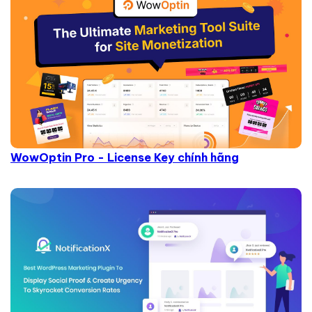
WowOptin Pro - License Key chính hãng