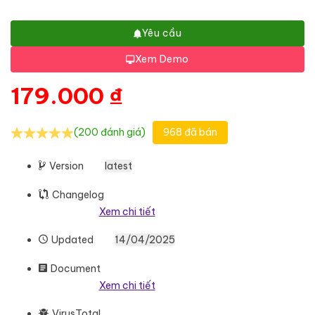
Yêu cầu
Xem Demo
179.000
₫
(200 đánh giá)
968 đã bán
Version
latest
Changelog
Xem chi tiết
Updated
14/04/2025
Document
Xem chi tiết
VirusTotal