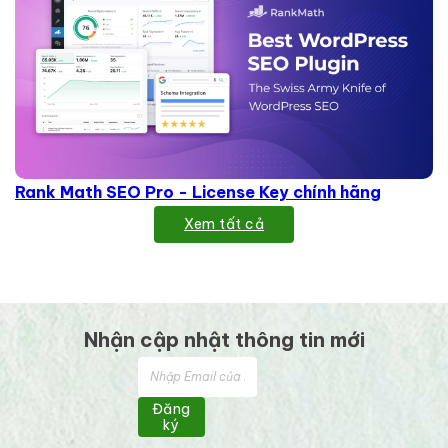
Rank Math SEO Pro - License Key chính hãng
Xem tất cả
Nhận cập nhật thông tin mới
Đăng
ký