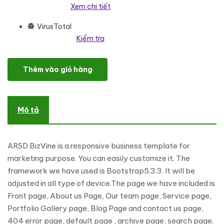
Xem chi tiết
VirusTotal
Kiểm tra
ARSD BizVine- Multipurpose landing page Wordpress theme Wor
Thêm vào giỏ hàng
Mô tả
ARSD BizVine is a responsive business template for
marketing purpose. You can easily customize it. The
framework we have used is Bootstrap5.3.3. It will be
adjusted in all type of device.The page we have included is
Front page, About us Page, Our team page, Service page,
Portfolio Gallery page, Blog Page and contact us page,
404 error page, default page , archive page, search page.