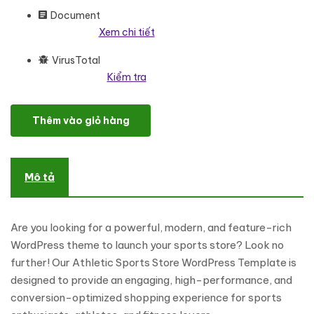
Document
Xem chi tiết
VirusTotal
Kiểm tra
Athletic - Ultimate Sports Store & Online Sports Store Woo
Thêm vào giỏ hàng
Mô tả
Are you looking for a powerful, modern, and feature-rich
WordPress theme to launch your sports store? Look no
further! Our Athletic Sports Store WordPress Template is
designed to provide an engaging, high-performance, and
conversion-optimized shopping experience for sports