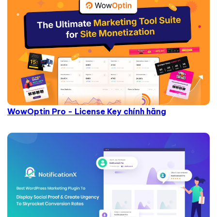
WowOptin Pro - License Key chính hãng