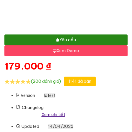
Yêu cầu
Xem Demo
179.000
₫
(200 đánh giá)
1141 đã bán
Version
latest
Changelog
Xem chi tiết
Updated
14/04/2025