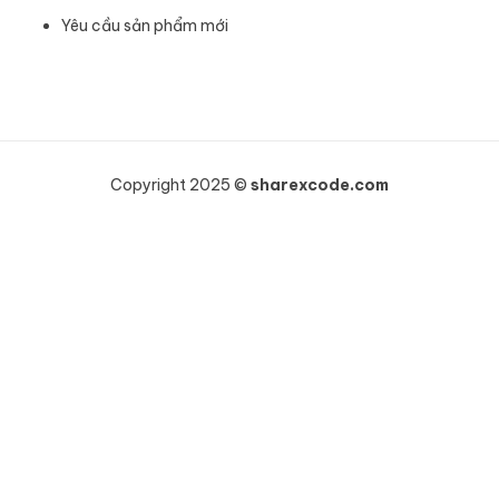
Yêu cầu sản phẩm mới
Copyright 2025 ©
sharexcode.com
Khách hàng HOÀNG NHƯ VINH vừa mua
WooCommerce Wholesale Prices Premium
2 ngày trước