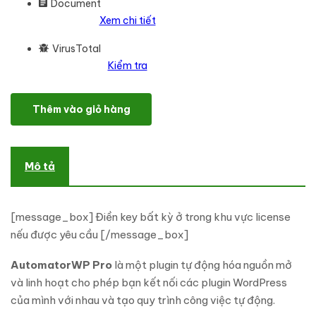
Document
Xem chi tiết
VirusTotal
Kiểm tra
AutomatorWP Pro + All Addons số lượng
Thêm vào giỏ hàng
Mô tả
[message_box] Điền key bất kỳ ở trong khu vực license
nếu được yêu cầu [/message_box]
AutomatorWP Pro
là một plugin tự động hóa nguồn mở
và linh hoạt cho phép bạn kết nối các plugin WordPress
của mình với nhau và tạo quy trình công việc tự động.