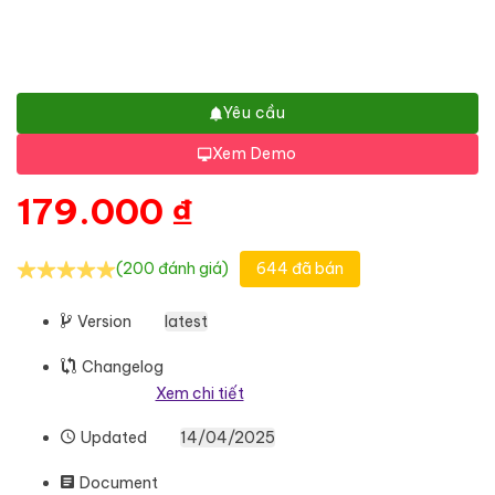
Yêu cầu
Xem Demo
179.000
₫
(200 đánh giá)
644 đã bán
Version
latest
Changelog
Xem chi tiết
Updated
14/04/2025
Document