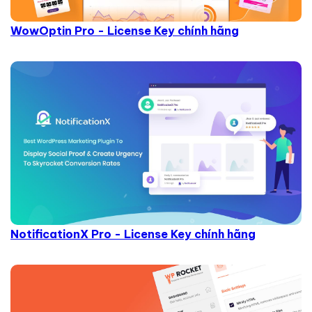
WowOptin Pro - License Key chính hãng
NotificationX Pro - License Key chính hãng