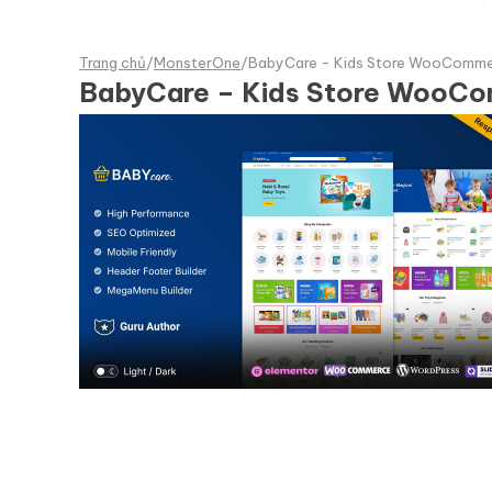
Trang chủ
/
MonsterOne
/
BabyCare - Kids Store WooComm
BabyCare – Kids Store Woo