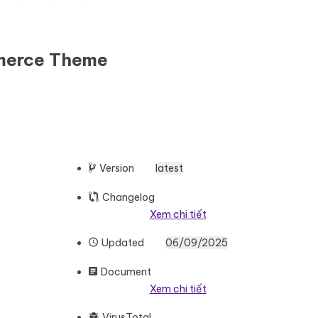
merce Theme
Version
latest
Changelog
Xem chi tiết
Updated
06/09/2025
Document
Xem chi tiết
VirusTotal