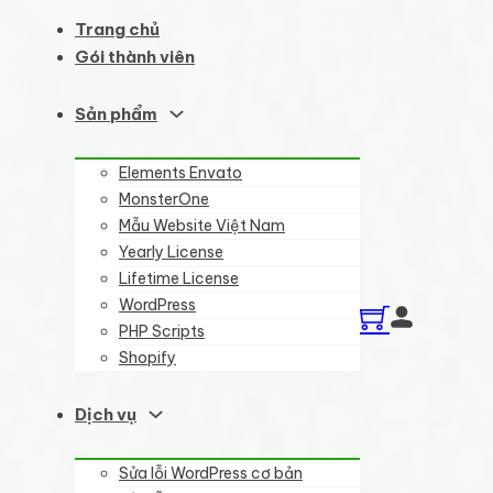
Trang chủ
Gói thành viên
Sản phẩm
Elements Envato
MonsterOne
Mẫu Website Việt Nam
Yearly License
Lifetime License
WordPress
PHP Scripts
Shopify
Dịch vụ
Sửa lỗi WordPress cơ bản