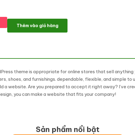
BabyCare - Kids Store WooCommerce WordPress Theme Woo
Thêm vào giỏ hàng
 theme is appropriate for online stores that sell anything you
rs, shoes, and furnishings. dependable, flexible, and simple to
uild a website. Are you prepared to accept it right away? I’ve c
sign, you can make a website that fits your company!
Sản phẩm nổi bật