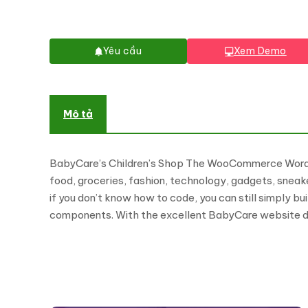
Yêu cầu
Xem Demo
Mô tả
BabyCare’s Children’s Shop The WooCommerce WordPress
food, groceries, fashion, technology, gadgets, sneake
if you don’t know how to code, you can still simply b
components. With the excellent BabyCare website de