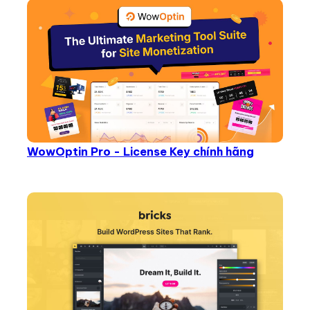
WowOptin Pro - License Key chính hãng