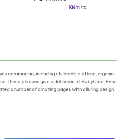
Kiểm tra
Commerce Theme số lượng
 can imagine, including children’s clothing, organic
 use These phrases give a definition of BabyCare. Even
reated a number of amazing pages with alluring design