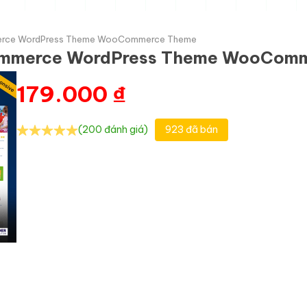
erce WordPress Theme WooCommerce Theme
Commerce WordPress Theme WooCom
179.000
₫
(200 đánh giá)
923 đã bán