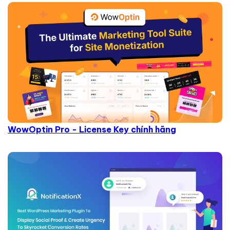
WowOptin Pro - License Key chính hãng