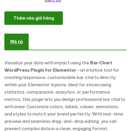
Kiểm tra
Bar Chart WordPress Plugin For Elementor số lượng
Thêm vào giỏ hàng
Mô tả
Visualize your data with impact using the
Bar Chart
WordPress Plugin for Elementor
—an intuitive tool for
creating responsive, customizable bar charts directly
within your Elementor layouts. Ideal for showcasing
statistics, comparisons, analytics, or performance
metrics, this plugin lets you design professional bar charts
with ease. Customize colors, labels, values, animations,
and styles to match your brand perfectly. With real-time
preview and seamless drag-and-drop editing, you can
present complex data in a clean, engaging format.