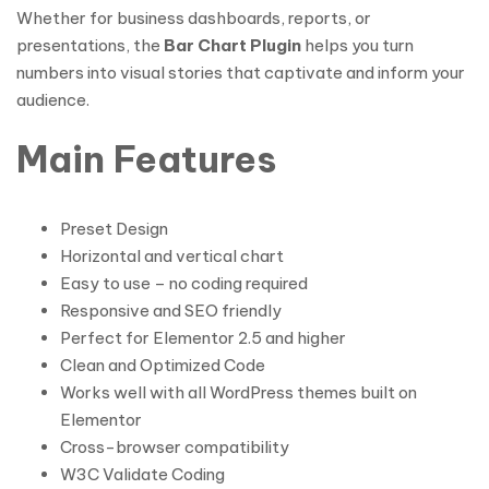
Whether for business dashboards, reports, or
presentations, the
Bar Chart Plugin
helps you turn
numbers into visual stories that captivate and inform your
audience.
Main Features
Preset Design
Horizontal and vertical chart
Easy to use – no coding required
Responsive and SEO friendly
Perfect for Elementor 2.5 and higher
Clean and Optimized Code
Works well with all WordPress themes built on
Elementor
Cross-browser compatibility
W3C Validate Coding