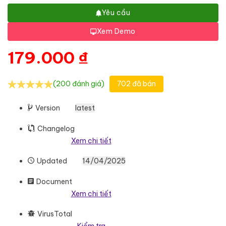
Yêu cầu
Xem Demo
179.000
₫
(200 đánh giá)
702 đã bán
Version
latest
Changelog
Xem chi tiết
Updated
14/04/2025
Document
Xem chi tiết
VirusTotal