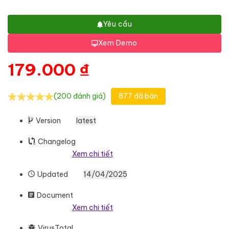
Yêu cầu
Xem Demo
179.000
₫
(200 đánh giá)
877 đã bán
Version
latest
Changelog
Xem chi tiết
Updated
14/04/2025
Document
Xem chi tiết
VirusTotal