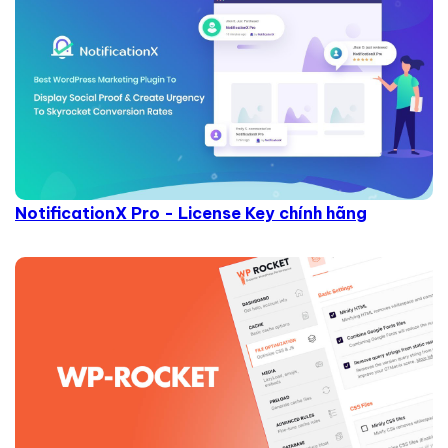
NotificationX Pro - License Key chính hãng