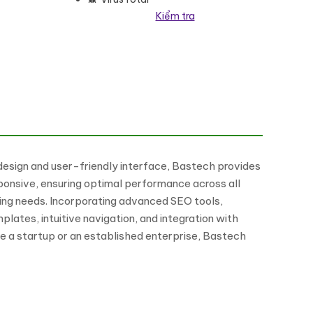
Kiểm tra
design and user-friendly interface, Bastech provides
sponsive, ensuring optimal performance across all
ding needs. Incorporating advanced SEO tools,
lates, intuitive navigation, and integration with
e a startup or an established enterprise, Bastech