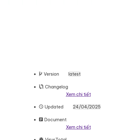
Version
latest
Changelog
Xem chi tiết
Updated
24/04/2025
Document
Xem chi tiết
VirusTotal