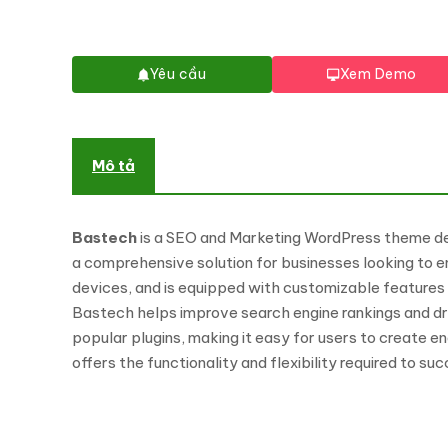
Yêu cầu
Xem Demo
Mô tả
Bastech
is a SEO and Marketing WordPress theme des
a comprehensive solution for businesses looking to en
devices, and is equipped with customizable features 
Bastech helps improve search engine rankings and driv
popular plugins, making it easy for users to create 
offers the functionality and flexibility required to s