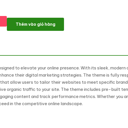
Bastech - SEO & Marketing WordPress Theme số lượng
Thêm vào giỏ hàng
igned to elevate your online presence. With its sleek, modern 
hance their digital marketing strategies. The theme is fully re
that allow users to tailor their websites to meet specific bran
e organic traffic to your site. The theme includes pre-built temp
engaging content and track performance metrics. Whether you ar
ucceed in the competitive online landscape.