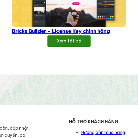
Bricks Builder - License Key chính hãng
Xem tất cả
HỖ TRỢ KHÁCH HÀNG
toàn, cập nhật
Hướng dẫn mua hàng
ản quyền, có