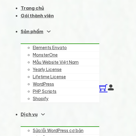
Trang chủ
Gói thành viên
Sản phẩm
Elements Envato
MonsterOne
Mẫu Website Việt Nam
Yearly License
Lifetime License
WordPress
PHP Scripts
Shopify
Dịch vụ
Sửa lỗi WordPress cơ bản