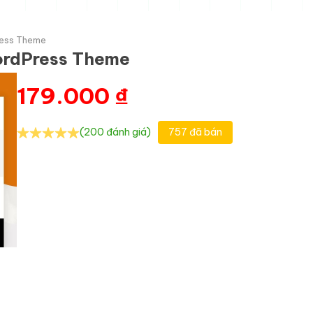
ress Theme
ordPress Theme
179.000
₫
(200 đánh giá)
757 đã bán