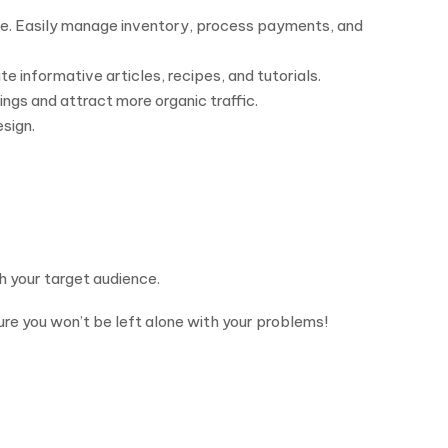
ore. Easily manage inventory, process payments, and
 informative articles, recipes, and tutorials.
ngs and attract more organic traffic.
sign.
h your target audience.
re you won’t be left alone with your problems!