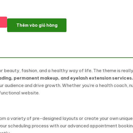
Beautology - Health Care, Nutrition and Beauty WordPress The
Thêm vào giỏ hàng
eauty, fashion, and a healthy way of life. The theme is really 
ading, permanent makeup, and eyelash extension services
 audience and drive growth. Whether you’re a health coach, nut
functional website.
m a variety of pre-designed layouts or create your own unique
your scheduling process with our advanced appointment bookin