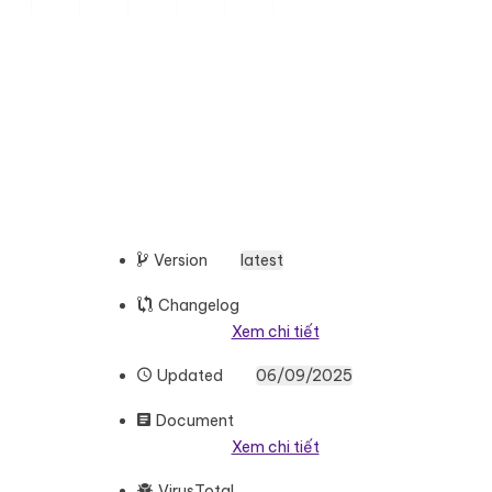
Version
latest
Changelog
Xem chi tiết
Updated
06/09/2025
Document
Xem chi tiết
VirusTotal