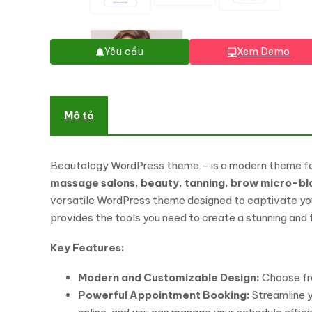
Yêu cầu
Xem Demo
Mô tả
Beautology WordPress theme – is a modern theme for b
massage salons, beauty, tanning, brow micro-bl
versatile WordPress theme designed to captivate your
provides the tools you need to create a stunning and 
Key Features:
Modern and Customizable Design:
Choose fro
Powerful Appointment Booking:
Streamline 