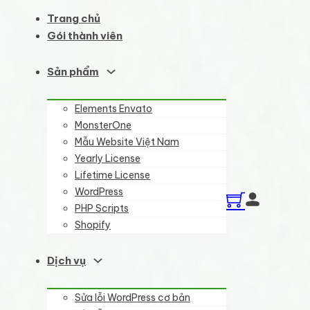
Trang chủ
Gói thành viên
Sản phẩm
Elements Envato
MonsterOne
Mẫu Website Việt Nam
Yearly License
Lifetime License
WordPress
PHP Scripts
Shopify
Dịch vụ
Sửa lỗi WordPress cơ bản