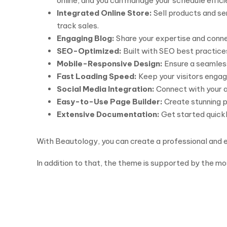
online, and you can manage your schedule effici
Integrated Online Store:
Sell products and se
track sales.
Engaging Blog:
Share your expertise and connec
SEO-Optimized:
Built with SEO best practices
Mobile-Responsive Design:
Ensure a seamless
Fast Loading Speed:
Keep your visitors engag
Social Media Integration:
Connect with your au
Easy-to-Use Page Builder:
Create stunning 
Extensive Documentation:
Get started quick
With Beautology, you can create a professional and e
In addition to that, the theme is supported by the m