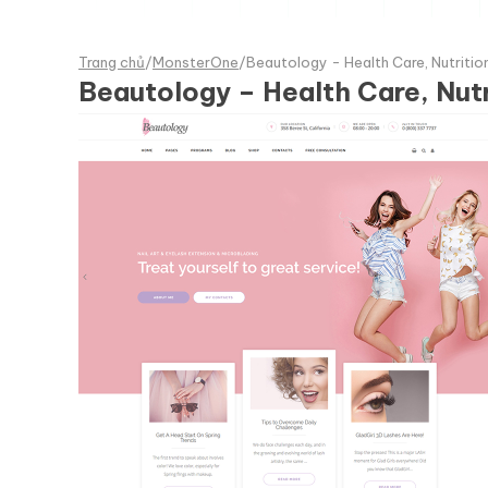
Trang chủ
/
MonsterOne
/
Beautology - Health Care, Nutriti
Beautology – Health Care, Nu