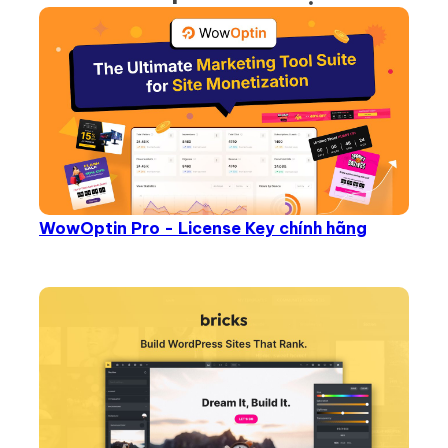
WowOptin Pro - License Key chính hãng