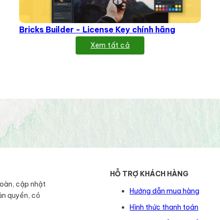
Bricks Builder - License Key chính hãng
Xem tất cả
HỖ TRỢ KHÁCH HÀNG
toàn, cập nhật
Hướng dẫn mua hàng
ản quyền, có
Hình thức thanh toán