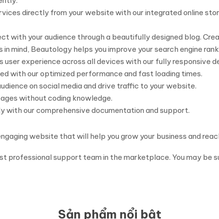
ently.
rvices directly from your website with our integrated online st
t with your audience through a beautifully designed blog. Create
 in mind, Beautology helps you improve your search engine ranki
 user experience across all devices with our fully responsive de
ed with our optimized performance and fast loading times.
dience on social media and drive traffic to your website.
pages without coding knowledge.
ly with our comprehensive documentation and support.
ngaging website that will help you grow your business and reac
ost professional support team in the marketplace. You may be su
Sản phẩm nổi bật