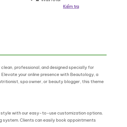
Kiểm tra
me số lượng
clean, professional, and designed specially for
.
Elevate your online presence with Beautology, a
ritionist, spa owner, or beauty blogger, this theme
 style with our easy-to-use customization options.
g system. Clients can easily book appointments