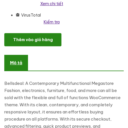
Xem chi tiết
VirusTotal
Kiểm tra
Bellsdeal - Modern Multipurpose Mega Store WooCommerce The
Thêm vào giỏ hàng
Mô tả
Bellsdeal: A Contemporary Multifunctional Megastore
Fashion, electronics, furniture, food, and more can all be
sold with the flexible and full of functions WooCommerce
theme. With its clean, contemporary, and completely
responsive layout, it ensures an effortless buying
procedure on all platforms. With its secure checkout,
advanced filtering, quick product previews, and