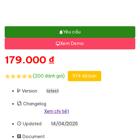
Yêu cầu
Xem Demo
179.000
₫
(200 đánh giá)
974 đã bán
Version
latest
Changelog
Xem chi tiết
Updated
14/04/2025
Document