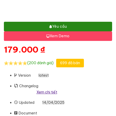
Yêu cầu
Xem Demo
179.000
₫
(200 đánh giá)
699 đã bán
Version
latest
Changelog
Xem chi tiết
Updated
14/04/2025
Document