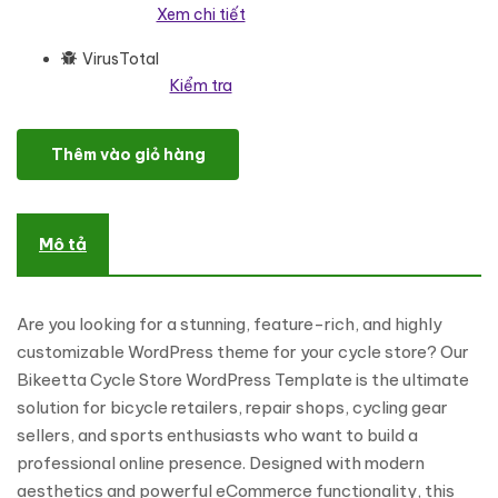
Xem chi tiết
VirusTotal
Kiểm tra
Bikeetta - Premium Bicycle Store WooCommerce Elementor T
Thêm vào giỏ hàng
Mô tả
Are you looking for a stunning, feature-rich, and highly
customizable WordPress theme for your cycle store? Our
Bikeetta Cycle Store WordPress Template is the ultimate
solution for bicycle retailers, repair shops, cycling gear
sellers, and sports enthusiasts who want to build a
professional online presence. Designed with modern
aesthetics and powerful eCommerce functionality, this