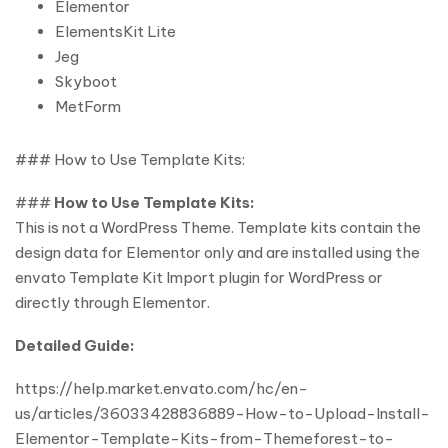
Elementor
ElementsKit Lite
Jeg
Skyboot
MetForm
### How to Use Template Kits:
###
How to Use Template Kits:
This is not a WordPress Theme. Template kits contain the
design data for Elementor only and are installed using the
envato Template Kit Import plugin for WordPress or
directly through Elementor.
Detailed Guide:
https://help.market.envato.com/hc/en-
us/articles/36033428836889-How-to-Upload-Install-
Elementor-Template-Kits-from-Themeforest-to-