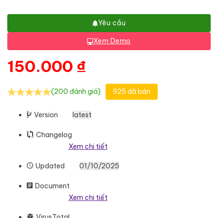
Yêu cầu
Xem Demo
150.000
₫
(200 đánh giá)
925 đã bán
Version
latest
Changelog
Xem chi tiết
Updated
01/10/2025
Document
Xem chi tiết
VirusTotal