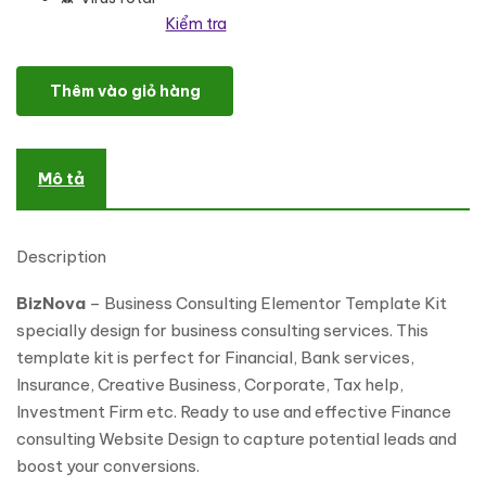
Kiểm tra
BizNova– Business Consulting Elementor Template Kit số lượng
Thêm vào giỏ hàng
Mô tả
Description
BizNova
– Business Consulting Elementor Template Kit
specially design for business consulting services. This
template kit is perfect for Financial, Bank services,
Insurance, Creative Business, Corporate, Tax help,
Investment Firm etc. Ready to use and effective Finance
consulting Website Design to capture potential leads and
boost your conversions.