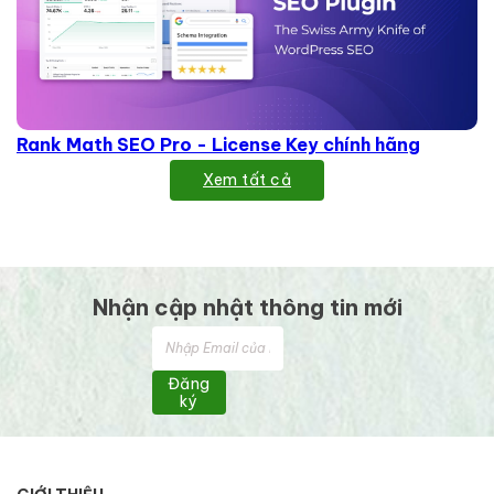
Rank Math SEO Pro - License Key chính hãng
Xem tất cả
Nhận cập nhật thông tin mới
Đăng
ký