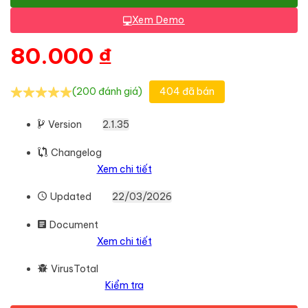
Xem Demo
80.000
₫
(200 đánh giá)
404 đã bán
Version
2.1.35
Changelog
Xem chi tiết
Updated
22/03/2026
Document
Xem chi tiết
VirusTotal
Kiểm tra