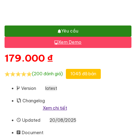
Yêu cầu
Xem Demo
179.000
₫
(200 đánh giá)
1045 đã bán
Version
latest
Changelog
Xem chi tiết
Updated
20/08/2025
Document