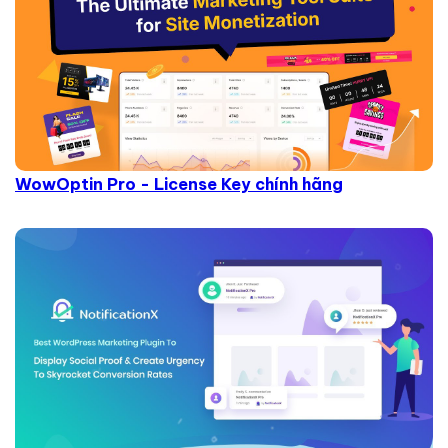
WowOptin Pro - License Key chính hãng