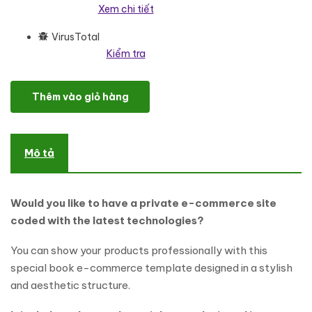
Xem chi tiết
VirusTotal
Kiểm tra
Booka - Book Shop WooCommerce WordPress Theme WooComm
Thêm vào giỏ hàng
Mô tả
Would you like to have a private e-commerce site
coded with the latest technologies?
You can show your products professionally with this
special book e-commerce template designed in a stylish
and aesthetic structure.