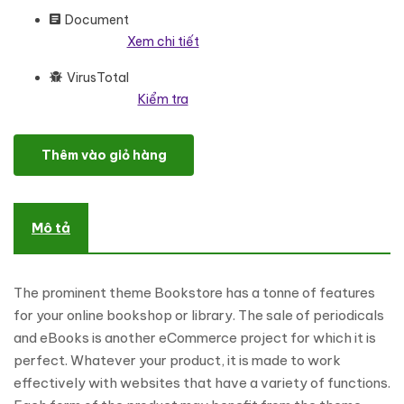
Document
Xem chi tiết
VirusTotal
Kiểm tra
Bookstore - Book Store WooCommerce Elementor Responsive 
Thêm vào giỏ hàng
Mô tả
The prominent theme Bookstore has a tonne of features
for your online bookshop or library. The sale of periodicals
and eBooks is another eCommerce project for which it is
perfect. Whatever your product, it is made to work
effectively with websites that have a variety of functions.