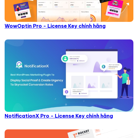
WowOptin Pro - License Key chính hãng
NotificationX Pro - License Key chính hãng