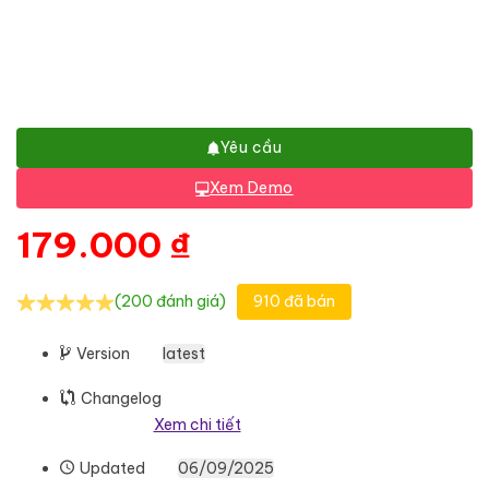
Yêu cầu
Xem Demo
179.000
₫
(200 đánh giá)
910 đã bán
Version
latest
Changelog
Xem chi tiết
Updated
06/09/2025