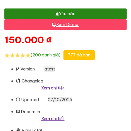
Yêu cầu
Xem Demo
150.000
₫
(200 đánh giá)
777 đã bán
Version
latest
Changelog
Xem chi tiết
Updated
07/10/2025
Document
Xem chi tiết
VirusTotal