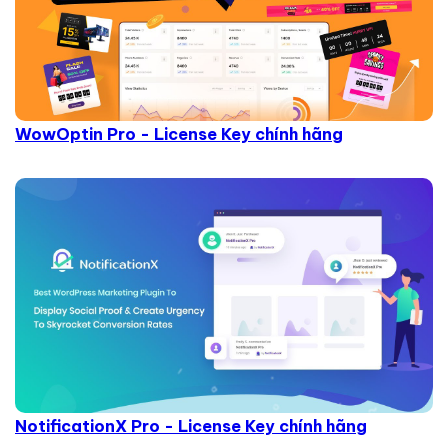
WowOptin Pro - License Key chính hãng
NotificationX Pro - License Key chính hãng