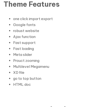
Theme Features
one click import export
Google fonts
robust website
Ajax function
Fast support
Fast loading
Meta slider
Prouct zooming
Multilevel Megamenu
XD file
go to top button
HTML doc