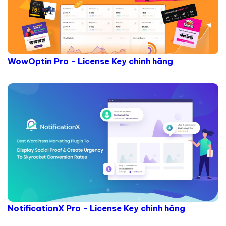
WowOptin Pro - License Key chính hãng
NotificationX Pro - License Key chính hãng