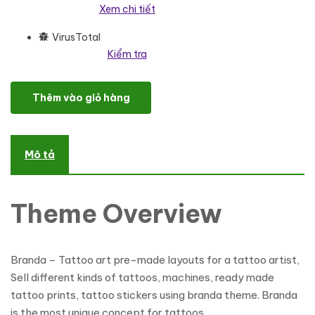
Xem chi tiết
VirusTotal
Kiểm tra
Branda - Tattoo Artist & Hair Salon WooCommerce Template 
Thêm vào giỏ hàng
Mô tả
Theme Overview
Branda – Tattoo art pre-made layouts for a tattoo artist,
Sell different kinds of tattoos, machines, ready made
tattoo prints, tattoo stickers using branda theme. Branda
is the most unique concept for tattoos.