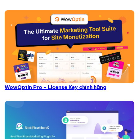
WowOptin Pro - License Key chính hãng