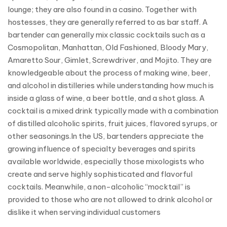
lounge; they are also found in a casino. Together with
hostesses, they are generally referred to as bar staff. A
bartender can generally mix classic cocktails such as a
Cosmopolitan, Manhattan, Old Fashioned, Bloody Mary,
Amaretto Sour, Gimlet, Screwdriver, and Mojito. They are
knowledgeable about the process of making wine, beer,
and alcohol in distilleries while understanding how much is
inside a glass of wine, a beer bottle, and a shot glass. A
cocktail is a mixed drink typically made with a combination
of distilled alcoholic spirits, fruit juices, flavored syrups, or
other seasonings.In the US, bartenders appreciate the
growing influence of specialty beverages and spirits
available worldwide, especially those mixologists who
create and serve highly sophisticated and flavorful
cocktails. Meanwhile, a non-alcoholic “mocktail” is
provided to those who are not allowed to drink alcohol or
dislike it when serving individual customers