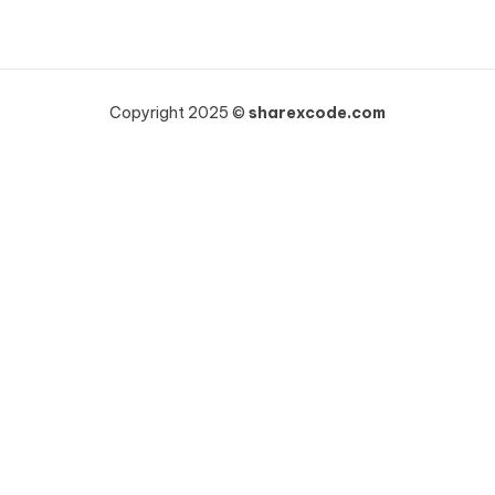
Copyright 2025 ©
sharexcode.com
Khách hàng HOÀNG NHƯ VINH vừa mua
WooCommerce Wholesale Prices Premium
19 giờ trước