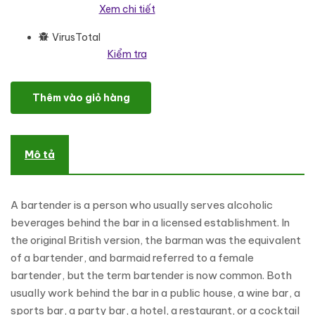
Xem chi tiết
VirusTotal
Kiểm tra
Catfod - Bartender Services & Catering Cocktail WordPress The
Thêm vào giỏ hàng
Mô tả
A bartender is a person who usually serves alcoholic
beverages behind the bar in a licensed establishment. In
the original British version, the barman was the equivalent
of a bartender, and barmaid referred to a female
bartender, but the term bartender is now common. Both
usually work behind the bar in a public house, a wine bar, a
sports bar, a party bar, a hotel, a restaurant, or a cocktail