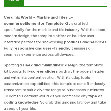
Ceramix World – Marble and Tiles E-
commerce
Elementor Template Kit
is crafted
specifically for the marble and tile industry. With its clean,
modern design, the template offers an intuitive user
interface perfect for showcasing
products and services
.
Fully responsive and user-friendly
, it ensures a
seamless experience across all devices.
Sporting a
sleek and minimalistic design
, the template
kit boasts
full-screen sliders
both at the page’s header
and within its content section. With its adaptable
customization capabilities, this template can effortlessly
transform to suit a diverse range of businesses in minutes.
To edit this ceramix world kit you don’t need any
type of
coding knowledge
. So grab this amazing kit now and take
a seep of your tile.