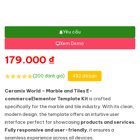
Yêu cầu
Xem Demo
179.000
₫
(200 đánh giá)
452 đã bán
Ceramix World – Marble and Tiles E-
commerce
Elementor Template Kit
is crafted
specifically for the marble and tile industry. With its clean,
modern design, the template offers an intuitive user
interface perfect for showcasing
products and services
.
Fully responsive and user-friendly
, it ensures a
seamless experience across all devices.