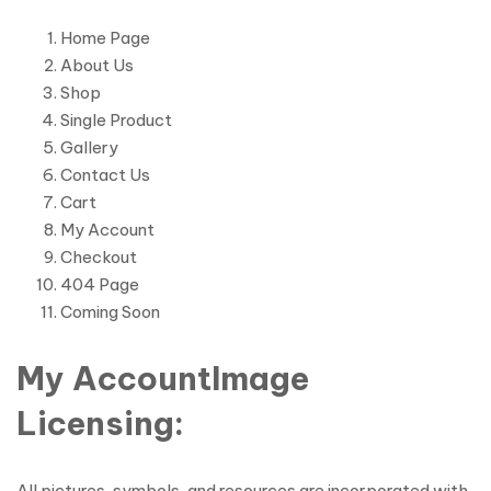
Home Page
About Us
Shop
Single Product
Gallery
Contact Us
Cart
My Account
Checkout
404 Page
Coming Soon
My AccountImage
Licensing:
All pictures, symbols, and resources are incorporated with