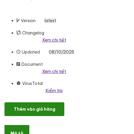
Version
latest
Changelog
Xem chi tiết
Updated
08/10/2025
Document
Xem chi tiết
VirusTotal
Kiểm tra
Ceramix World - Marble and Tiles E-commerce Elementor Templat
Thêm vào giỏ hàng
Mô tả