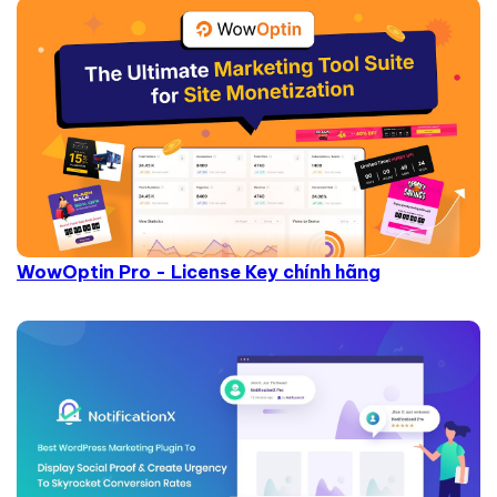
WowOptin Pro - License Key chính hãng