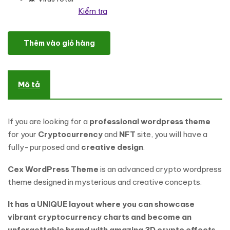
Kiểm tra
Cex - Cryptocurrency & Bitcon & NFT WordPress Theme số lượn
Thêm vào giỏ hàng
Mô tả
If you are looking for a
professional wordpress theme
for your
Cryptocurrency
and
NFT
site, you will have a
fully-purposed and
creative design
.
Cex WordPress Theme
is an advanced crypto wordpress
theme designed in mysterious and creative concepts.
It has a UNIQUE layout where you can showcase
vibrant cryptocurrency charts and become an
unforgettable brand with amazing 3D crypto effects.