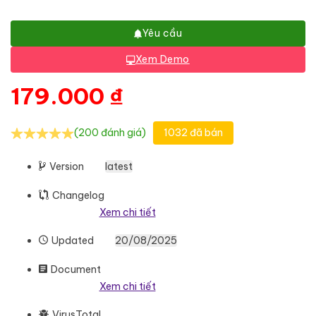
Yêu cầu
Xem Demo
179.000
₫
(200 đánh giá)
1032 đã bán
Version
latest
Changelog
Xem chi tiết
Updated
20/08/2025
Document
Xem chi tiết
VirusTotal