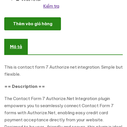
Kiểm tra
CF7 Authorize Net Integration WordPress Plugin số lượng
Thêm vào giỏ hàng
Mô tả
This is contact form 7 Authorize net integration. Simple but
flexible.
== Description ==
The Contact Form 7 Authorize.Net Integration plugin
empowers you to seamlessly connect Contact Form 7
forms with Authorize.Net, enabling easy credit card
payment acceptance directly from your website.
Designed to be user-friendly and secure, this plugin is ideal