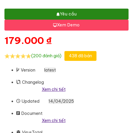
Yêu cầu
Xem Demo
179.000
₫
(200 đánh giá)
438 đã bán
Version
latest
Changelog
Xem chi tiết
Updated
14/04/2025
Document
Xem chi tiết
VirusTotal