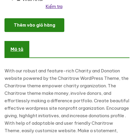
Kiểm tra
Charitrow - Charity, Nonprofit and Donation WordPress Theme s
Thêm vào giỏ hàng
Mô tả
With our robust and feature-rich Charity and Donation
website powered by the Charitrow WordPress Theme, the
Charitrow theme empower charity organization. The
Charitrow theme make money, involve donors, and
effortlessly making a difference portfolio. Create beautiful
effective wordpress site nonprofit organization. Encourage
giving, highlight initiatives, and increase donations profile .
With help of adaptable and user friendly Charitrow
Theme, easily customize website. Make a statement,