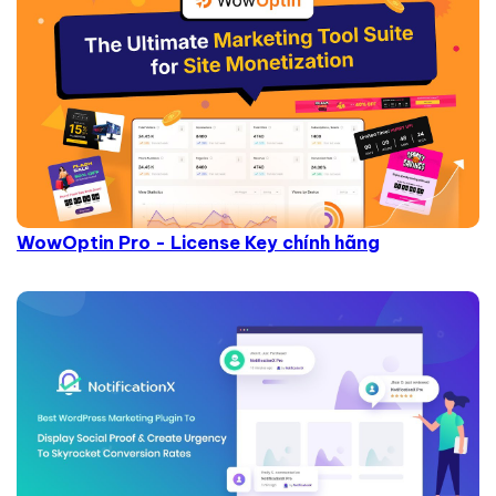
WowOptin Pro - License Key chính hãng