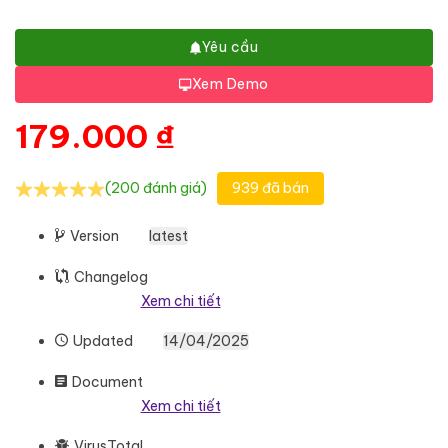
Yêu cầu
Xem Demo
179.000
₫
(200 đánh giá)
939 đã bán
Version
latest
Changelog
Xem chi tiết
Updated
14/04/2025
Document
Xem chi tiết
VirusTotal