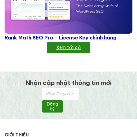
Rank Math SEO Pro - License Key chính hãng
Xem tất cả
Nhận cập nhật thông tin mới
Đăng
ký
GIỚI THIỆU