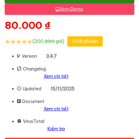
Xem Demo
80.000
₫
(200 đánh giá)
1068 đã bán
Version
3.4.7
Changelog
Xem chi tiết
Updated
15/11/2025
Document
Xem chi tiết
VirusTotal
Kiểm tra