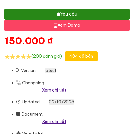
Yêu cầu
Xem Demo
150.000
₫
(200 đánh giá)
484 đã bán
Version
latest
Changelog
Xem chi tiết
Updated
02/10/2025
Document
Xem chi tiết
VirusTotal