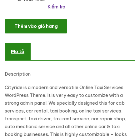
Kiểm tra
Cityride - Online Taxi Service WordPress Theme số lượng
Thêm vào giỏ hàng
Mô tả
Description
Cityride is a modern and versatile Online Taxi Services
WordPress Theme. It is very easy to customize with a
strong admin panel. We specially designed this for cab
services, car rental, taxi booking, online taxi services,
transport, taxi driver, taxi rent service, car repair shop,
auto mechanic service and all other online car & taxi
booking businesses. This is highly customizable – looks