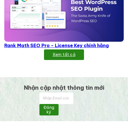
Rank Math SEO Pro - License Key chính hãng
Xem tất cả
Nhận cập nhật thông tin mới
Đăng
ký