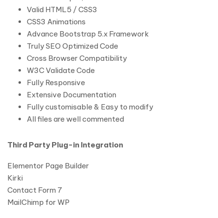
Valid HTML5 / CSS3
CSS3 Animations
Advance Bootstrap 5.x Framework
Truly SEO Optimized Code
Cross Browser Compatibility
W3C Validate Code
Fully Responsive
Extensive Documentation
Fully customisable & Easy to modify
All files are well commented
Third Party Plug-in Integration
Elementor Page Builder
Kirki
Contact Form 7
MailChimp for WP