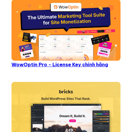
WowOptin Pro - License Key chính hãng