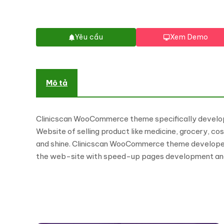
Yêu cầu
Xem Demo
Mô tả
Clinicscan WooCommerce theme specifically develo
Website of selling product like medicine, grocery, c
and shine. Clinicscan WooCommerce theme developed 
the web-site with speed-up pages development and 