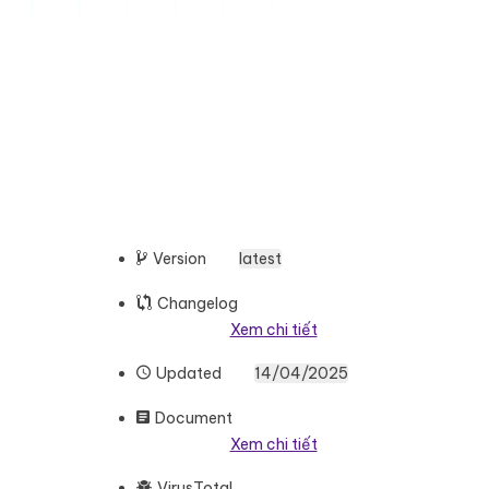
Version
latest
Changelog
Xem chi tiết
Updated
14/04/2025
Document
Xem chi tiết
VirusTotal