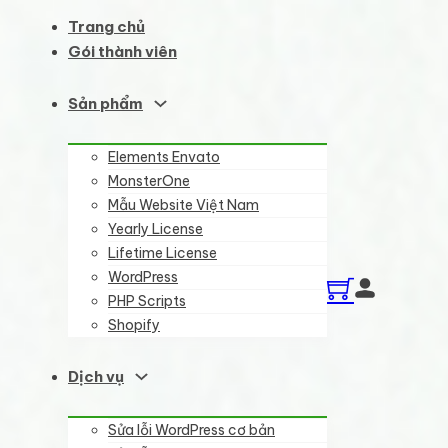
Trang chủ
Gói thành viên
Sản phẩm
Elements Envato
MonsterOne
Mẫu Website Việt Nam
Yearly License
Lifetime License
WordPress
PHP Scripts
Shopify
Dịch vụ
Sửa lỗi WordPress cơ bản