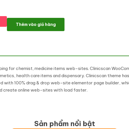
Clinicscan - Medical and Drug WooCommerce Theme số lượng
Thêm vào giỏ hàng
ping for chemist, medicine items web-sites. Clinicscan Woo
osmetics, health care items and dispensary. Clinicscan theme ha
with 100% drag & drop web-site elementor page builder, which
create online web-sites with load faster.
Sản phẩm nổi bật