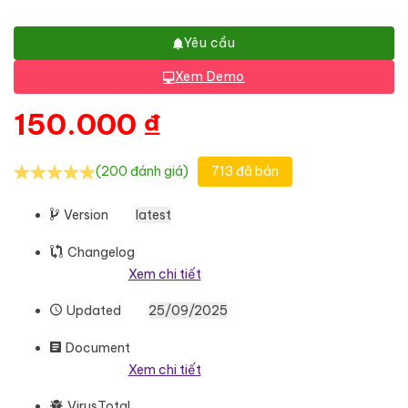
Yêu cầu
Xem Demo
150.000
₫
(200 đánh giá)
713 đã bán
Version
latest
Changelog
Xem chi tiết
Updated
25/09/2025
Document
Xem chi tiết
VirusTotal