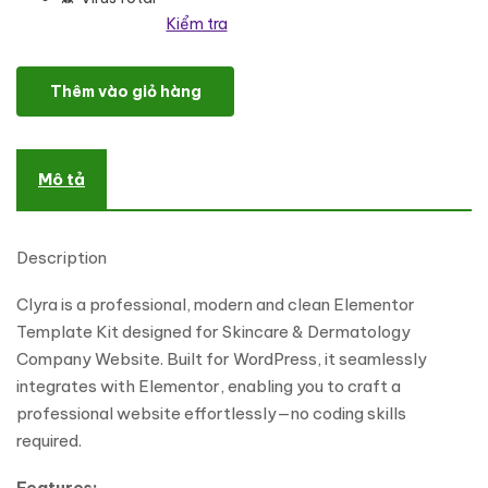
Kiểm tra
Clyra - Skincare & Dermatology Elementor Template Kit số lượng
Thêm vào giỏ hàng
Mô tả
Description
Clyra is a professional, modern and clean Elementor
Template Kit designed for Skincare & Dermatology
Company Website. Built for WordPress, it seamlessly
integrates with Elementor, enabling you to craft a
professional website effortlessly—no coding skills
required.
Features: