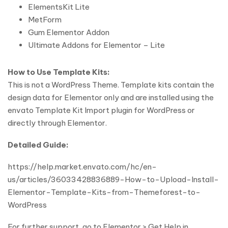
ElementsKit Lite
MetForm
Gum Elementor Addon
Ultimate Addons for Elementor – Lite
How to Use Template Kits:
This is not a WordPress Theme. Template kits contain the
design data for Elementor only and are installed using the
envato Template Kit Import plugin for WordPress or
directly through Elementor.
Detailed Guide:
https://help.market.envato.com/hc/en-
us/articles/36033428836889-How-to-Upload-Install-
Elementor-Template-Kits-from-Themeforest-to-
WordPress
For further support, go to Elementor > Get Help in