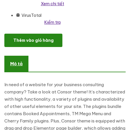
Xem chi tiết
VirusTotal
Kiểm tra
Consor - Business Consulting WordPress Elementor Theme Word
Thêm vào giỏ hàng
Mô tả
In need of a website for your business consulting
company? Take a look at Consor theme! It’s characterized
with high functionality, a variety of plugins and availability
of other useful elements for your site. The plugins bundle
contains Booked Appointments, TM Mega Menu and
Cherry Family plugins. Plus, Consor theme is equipped with
drag and drop Elementor page builder, which allows adding