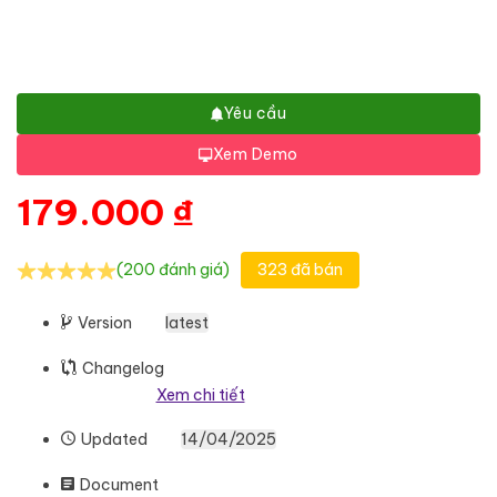
Yêu cầu
Xem Demo
179.000
₫
(200 đánh giá)
323 đã bán
Version
latest
Changelog
Xem chi tiết
Updated
14/04/2025
Document