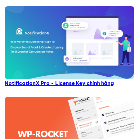
NotificationX Pro - License Key chính hãng