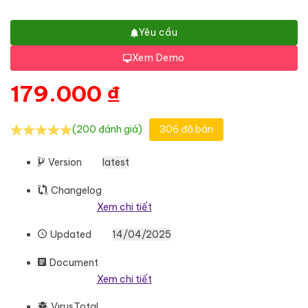
Yêu cầu
Xem Demo
179.000
₫
(200 đánh giá)
306 đã bán
Version
latest
Changelog
Xem chi tiết
Updated
14/04/2025
Document
Xem chi tiết
VirusTotal