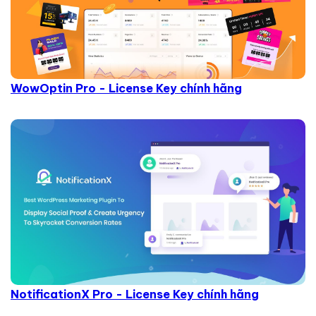
WowOptin Pro - License Key chính hãng
NotificationX Pro - License Key chính hãng