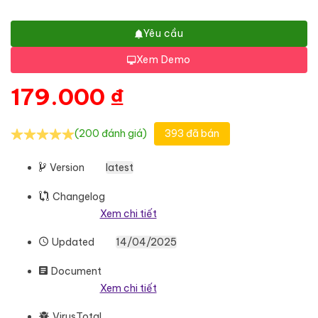
Yêu cầu
Xem Demo
179.000
₫
(200 đánh giá)
393 đã bán
Version
latest
Changelog
Xem chi tiết
Updated
14/04/2025
Document
Xem chi tiết
VirusTotal