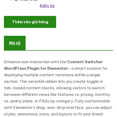
Kiểm tra
Content Switcher WordPress Plugin For Elementor số lượng
Thêm vào giỏ hàng
Mô tả
Enhance user interaction with the
Content Switcher
WordPress Plugin for Elementor
—a smart solution for
displaying multiple content variations within a single
section. This versatile addon lets you create toggle or
tab-based content blocks, allowing visitors to switch
between different views like features vs. pricing, monthly
vs. yearly plans, or FAQs by category. Fully customizable
with Elementor’s drag-and-drop interface, you can adjust
styles, animations, icons, and layouts to fit your brand