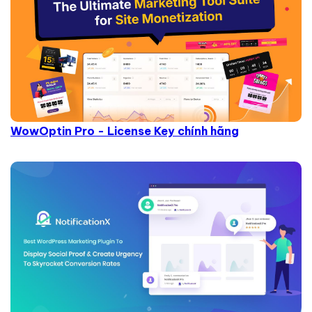
WowOptin Pro - License Key chính hãng