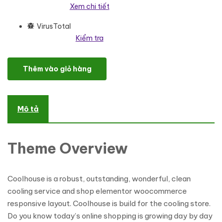
Xem chi tiết
VirusTotal
Kiểm tra
Coolhouse - Air Conditioning eCommerce WordPress Theme W
Thêm vào giỏ hàng
Mô tả
Theme Overview
Coolhouse is a robust, outstanding, wonderful, clean
cooling service and shop elementor woocommerce
responsive layout. Coolhouse is build for the cooling store.
Do you know today’s online shopping is growing day by day