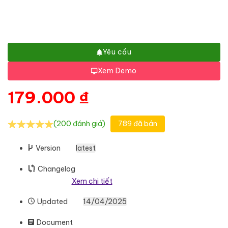
Yêu cầu
Xem Demo
179.000
₫
(200 đánh giá)
789 đã bán
Version
latest
Changelog
Xem chi tiết
Updated
14/04/2025
Document