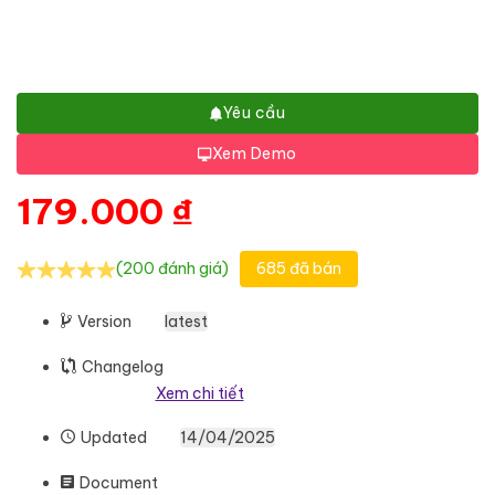
Yêu cầu
Xem Demo
179.000
₫
(200 đánh giá)
685 đã bán
Version
latest
Changelog
Xem chi tiết
Updated
14/04/2025
Document