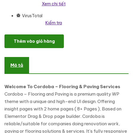
Xem chi tiết
VirusTotal
Kiểm tra
Cordoba - Flooring and Paving Services WP Theme WordPress T
Thêm vào giỏ hàng
Mô tả
Welcome To Cordoba – Flooring & Paving Services
Cordoba – Flooring and Paving is a premium quality WP
theme with a unique and high-end UI design. Offering
insight pages with 2 home pages ( 8+ Pages ), Based on
Elementor Drag & Drop page builder. Cordoba is
reliable/suitable for companies doing renovation work,
paving or flooring solutions & services. It’s fully responsive