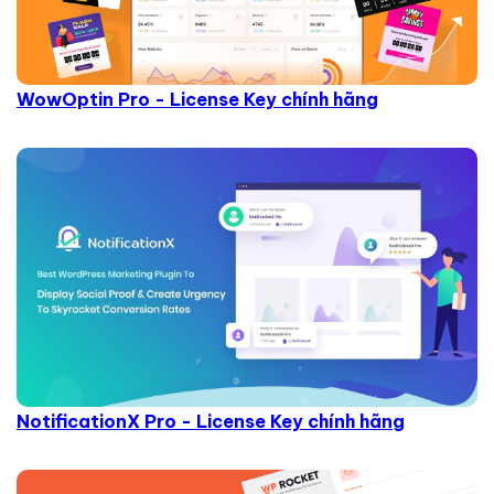
WowOptin Pro - License Key chính hãng
NotificationX Pro - License Key chính hãng