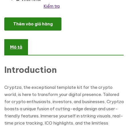
Kiểm tra
Cryptza - Online Trading & Investment Elementor Kit số lượng
Thêm vào giỏ hàng
Mô tả
Introduction
Cryptza, the exceptional template kit for the crypto
world, is here to transform your digital presence. Tailored
for crypto enthusiasts, investors, and businesses, Cryptza
boasts a unique fusion of cutting-edge design and user-
friendly features. Immerse yourself in striking visuals, real-
time price tracking, ICO highlights, and the limitless