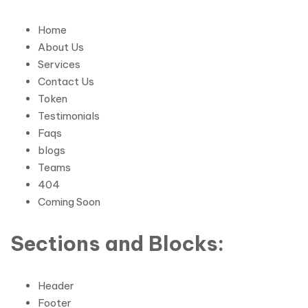
Home
About Us
Services
Contact Us
Token
Testimonials
Faqs
blogs
Teams
404
Coming Soon
Sections and Blocks:
Header
Footer