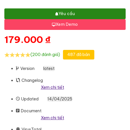
Yêu cầu
Xem Demo
179.000
₫
(200 đánh giá)
487 đã bán
Version
latest
Changelog
Xem chi tiết
Updated
14/04/2025
Document
Xem chi tiết
VirusTotal