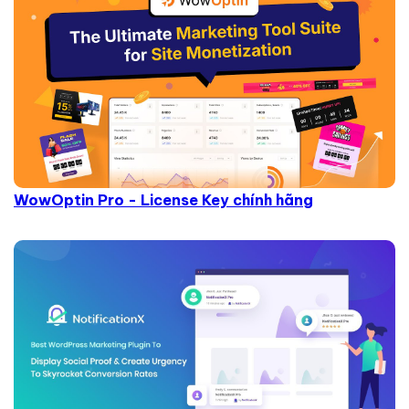
WowOptin Pro - License Key chính hãng