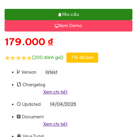
Yêu cầu
Xem Demo
179.000
₫
(200 đánh giá)
716 đã bán
Version
latest
Changelog
Xem chi tiết
Updated
14/04/2025
Document
Xem chi tiết
VirusTotal