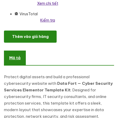
Xem chi tiết
VirusTotal
Kiểm tra
Data Fort — Cyber Security Services Elementor Template Kit Elem
Thêm vào giỏ hàng
Mô tả
Protect digital assets and build a professional
cybersecurity website with
Data Fort — Cyber Security
Services Elementor Template Kit
. Designed for
cybersecurity firms, IT security consultants, and online
protection services, this template kit offers a sleek,
modern layout that showcases your expertise in data
protection, network security, and risk assessment.