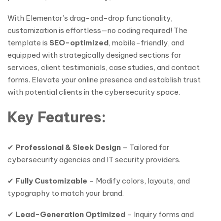
With Elementor’s drag-and-drop functionality,
customization is effortless—no coding required! The
template is
SEO-optimized
, mobile-friendly, and
equipped with strategically designed sections for
services, client testimonials, case studies, and contact
forms. Elevate your online presence and establish trust
with potential clients in the cybersecurity space.
Key Features:
✔
Professional & Sleek Design
– Tailored for
cybersecurity agencies and IT security providers.
✔
Fully Customizable
– Modify colors, layouts, and
typography to match your brand.
✔
Lead-Generation Optimized
– Inquiry forms and