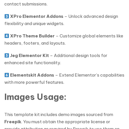
contact submissions.
XPro Elementor Addons
– Unlock advanced design
flexibility and unique widgets.
XPro Theme Builder
– Customize global elements like
headers, footers, and layouts.
Jeg Elementor Kit
– Additional design tools for
enhanced site functionality.
Elementskit Addons
– Extend Elementor’s capabilities
with more powerful features.
Images Usage:
This template kit includes demo images sourced from
Freepik
. You must obtain the appropriate license or
provide attribution as required by Freepik to use them on