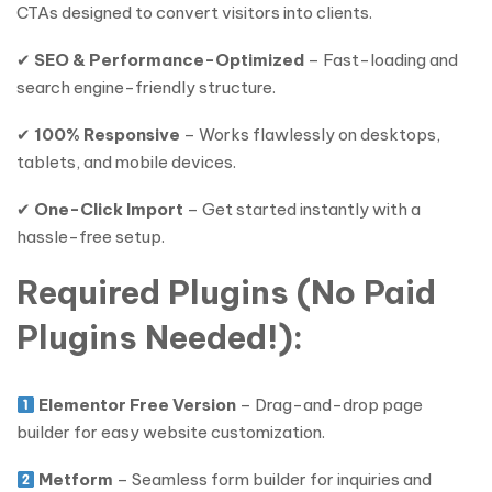
CTAs designed to convert visitors into clients.
✔
SEO & Performance-Optimized
– Fast-loading and
search engine-friendly structure.
✔
100% Responsive
– Works flawlessly on desktops,
tablets, and mobile devices.
✔
One-Click Import
– Get started instantly with a
hassle-free setup.
Required Plugins (No Paid
Plugins Needed!):
Elementor Free Version
– Drag-and-drop page
builder for easy website customization.
Metform
– Seamless form builder for inquiries and